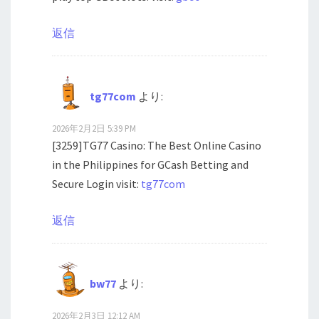
返信
tg77com
より:
2026年2月2日 5:39 PM
[3259]TG77 Casino: The Best Online Casino
in the Philippines for GCash Betting and
Secure Login visit:
tg77com
返信
bw77
より:
2026年2月3日 12:12 AM