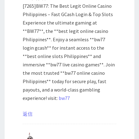
[7265]BW77: The Best Legit Online Casino
Philippines – Fast GCash Login & Top Slots
Experience the ultimate gaming at
**BW77**, the **best legit online casino
Philippines**. Enjoy a seamless **bw77
login gcash** for instant access to the
**best online slots Philippines** and
immersive **bw77 live casino games**. Join
the most trusted **bw77 online casino
Philippines** today for secure play, fast
payouts, and a world-class gambling
experience! visit:
bw77
返信