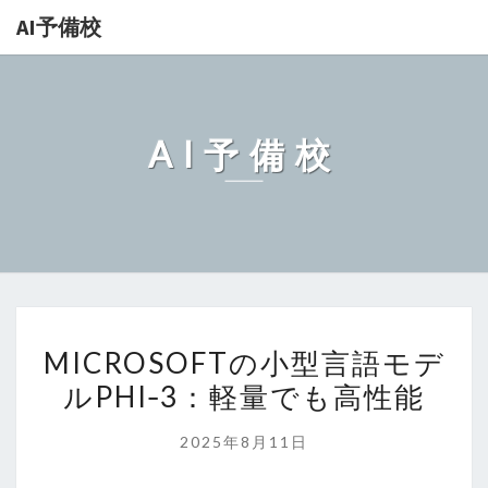
AI予備校
AI予備校
MICROSOFT
MICROSOFTの小型言語モデ
の
ルPHI‑3：軽量でも高性能
小
型
2025年8月11日
言
語