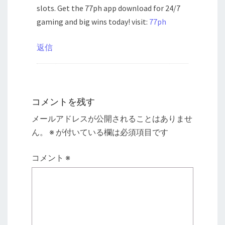
slots. Get the 77ph app download for 24/7
gaming and big wins today! visit:
77ph
返信
コメントを残す
メールアドレスが公開されることはありませ
ん。
※
が付いている欄は必須項目です
コメント
※