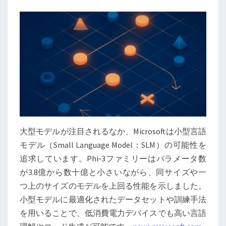
モ
デ
ル
PHI‑3：
軽
量
で
も
高
大型モデルが注目されるなか、Microsoftは小型言語
性
モデル（Small Language Model：SLM）の可能性を
能
追求しています。Phi‑3ファミリーはパラメータ数
が3.8億から数十億と小さいながら、同サイズや一
つ上のサイズのモデルを上回る性能を示しました。
小型モデルに最適化されたデータセットや訓練手法
を用いることで、低消費電力デバイスでも高い言語