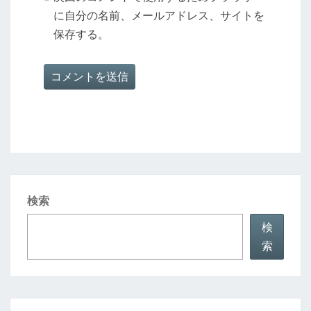
に自分の名前、メールアドレス、サイトを
保存する。
検索
検
索