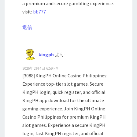
a premium and secure gambling experience.
visit:
bb777
返信
kingph
より:
2026年2月4日 6:59 PM
[3088]KingPH Online Casino Philippines:
Experience top-tier slot games. Secure
KingPH login, quick register, and official
KingPH app download for the ultimate
gaming experience. Join KingPH Online
Casino Philippines for premium KingPH
slot games. Experience a secure KingPH
login, fast KingPH register, and official