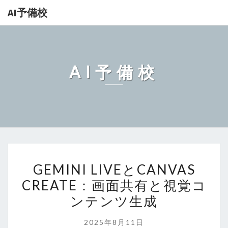
AI予備校
AI予備校
GEMINI
GEMINI LIVEとCANVAS
LIVE
CREATE：画面共有と視覚コ
と
ンテンツ生成
CANVAS
CREATE：
2025年8月11日
画