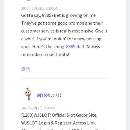
2026年1月22日 3:29 AM
Gotta say, 88859Bet is growing on me.
They’ve got some good promos and their
customer service is really responsive. Give it
a whirl if you’re lookin’ for a new betting
spot. Here’s the thing:
88859bet
. Always
remember to set limits!
返信
wjslot
より:
2026年2月2日 2:20 AM
[1268]WJSLOT: Official Slot Gacor Site,
WJSLOT Login & Register. Access Link