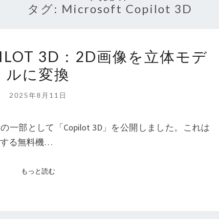
タグ:
Microsoft Copilot 3D
MICROSOFT
OPILOT 3D：2D画像を立体モデ
COPILOT
ルに変換
3D：
2D
2025年8月11日
画
像
ot Labsの一部として「Copilot 3D」を公開しました。これは
を
成する無料機…
立
体
もっと読む
もっと読む
モ
デ
ル