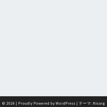
© 2026
|
Proudly Powered by
WordPress
|
テーマ:
Nisarg