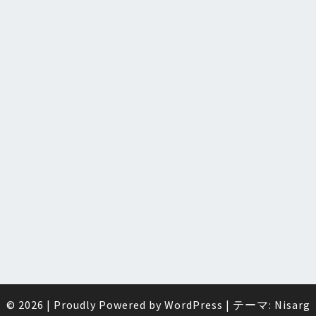
© 2026
|
Proudly Powered by
WordPress
|
テーマ:
Nisarg