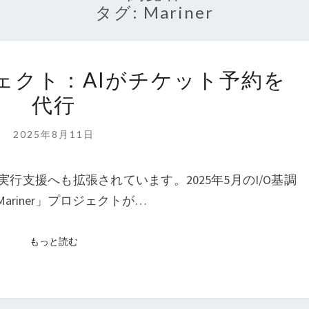
タグ:
Mariner
MARINER
ジェクト：AIがチケット予約を
プ
代行
ロ
ジ
2025年8月11日
ェ
ク
く実行支援へも拡張されています。2025年5月のI/O基調
ト：
ariner」プロジェクトが…
AI
が
もっと読む
もっと読む
チ
ケ
ッ