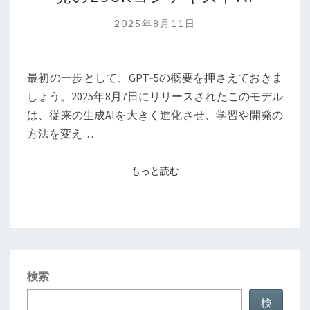
リ
ー
2025年8月11日
ス：
プ
ロ
最初の一歩として、GPT‑5の概要を押さえておきま
グ
しょう。2025年8月7日にリリースされたこのモデル
ラ
は、従来の生成AIを大きく進化させ、学習や開発の
マ
方法を変え…
ー
必
もっと読む
もっと読む
見
の
256K
コ
ン
検索
テ
キ
検