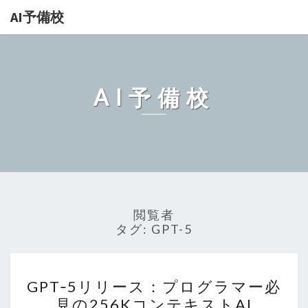
AI予備校
AI予備校
閲覧者
タグ:
GPT-5
GPT‑5
GPT‑5リリース：プログラマー必
リ
見の256KコンテキストAI