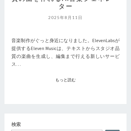
で
ター
も
プ
2025年8月11日
ロ
品
質
音楽制作がぐっと身近になりました。ElevenLabsが
の
提供するEleven Musicは、テキストからスタジオ品
曲
質の楽曲を生成し、編集まで行える新しいサービ
を
ス…
作
れ
もっと読む
もっと読む
る
AI
音
楽
ジ
検索
ェ