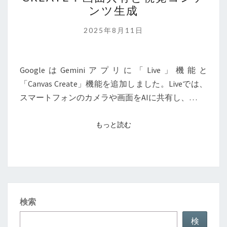
と
ンツ生成
CANVAS
CREATE：
2025年8月11日
画
面
共
GoogleはGeminiアプリに「Live」機能と
有
「Canvas Create」機能を追加しました。Liveでは、
と
スマートフォンのカメラや画面をAIに共有し、…
視
覚
もっと読む
もっと読む
コ
ン
テ
ン
ツ
検索
生
成
検