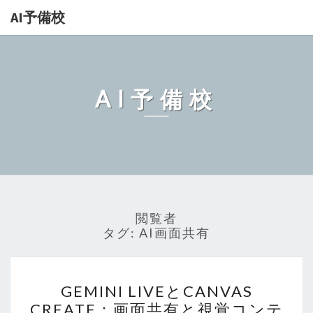
AI予備校
AI予備校
閲覧者
タグ:
AI画面共有
GEMINI
GEMINI LIVEとCANVAS
LIVE
CREATE：画面共有と視覚コンテ