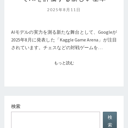
ー
ム
2025年8月11日
で
AI
を
AIモデルの実力を測る新たな舞台として、Googleが
評
2025年8月に発表した「Kaggle Game Arena」が注目
価
されています。チェスなどの対戦ゲームを…
す
る
もっと読む
もっと読む
新
し
い
基
準
検索
検
索