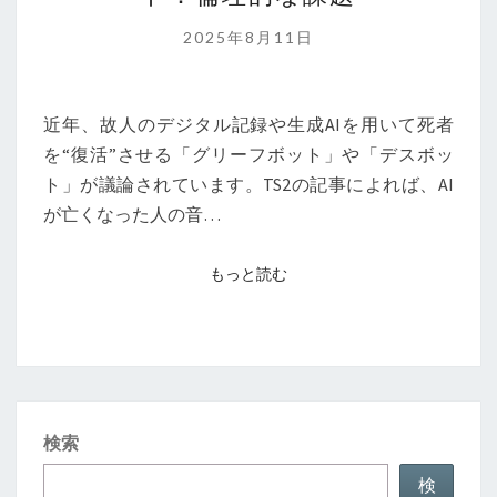
タ
ル
2025年8月11日
死
者
復
近年、故人のデジタル記録や生成AIを用いて死者
活
を“復活”させる「グリーフボット」や「デスボッ
と
ト」が議論されています。TS2の記事によれば、AI
グ
が亡くなった人の音…
リ
ー
もっと読む
もっと読む
フ
ボ
ッ
ト：
倫
検索
理
的
検