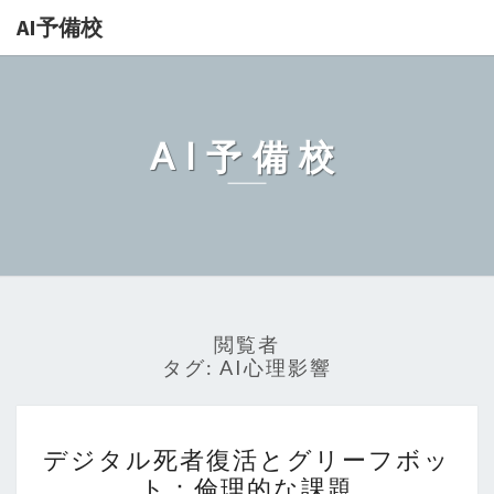
AI予備校
AI予備校
閲覧者
タグ:
AI心理影響
デ
デジタル死者復活とグリーフボッ
ジ
ト：倫理的な課題