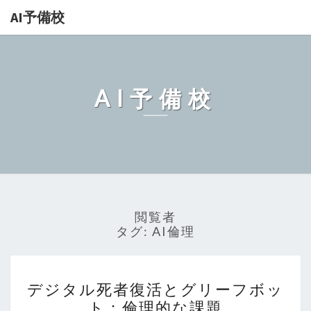
AI予備校
AI予備校
閲覧者
タグ:
AI倫理
デ
デジタル死者復活とグリーフボッ
ジ
ト：倫理的な課題