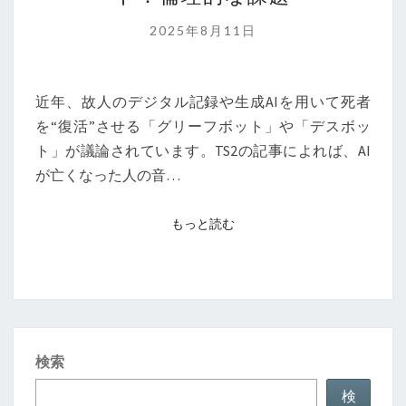
タ
ル
2025年8月11日
死
者
復
近年、故人のデジタル記録や生成AIを用いて死者
活
を“復活”させる「グリーフボット」や「デスボッ
と
ト」が議論されています。TS2の記事によれば、AI
グ
が亡くなった人の音…
リ
ー
もっと読む
もっと読む
フ
ボ
ッ
ト：
倫
検索
理
的
検