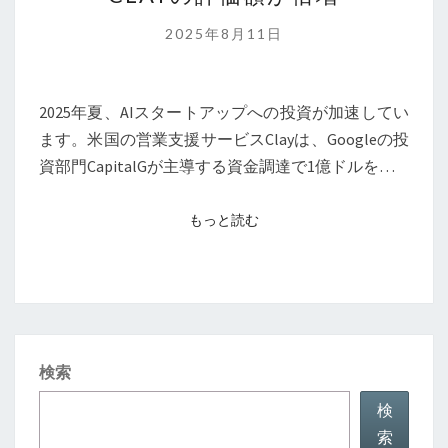
タ
ー
2025年8月11日
ト
ア
ッ
2025年夏、AIスタートアップへの投資が加速してい
プ
ます。米国の営業支援サービスClayは、Googleの投
へ
資部門CapitalGが主導する資金調達で1億ドルを…
の
投
もっと読む
もっと読む
資
熱：
CLAY
の
評
検索
価
額
検
が
索