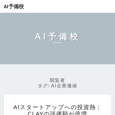
AI予備校
AI予備校
閲覧者
タグ:
AI企業価値
AI
AIスタートアップへの投資熱：
ス
CLAYの評価額が倍増