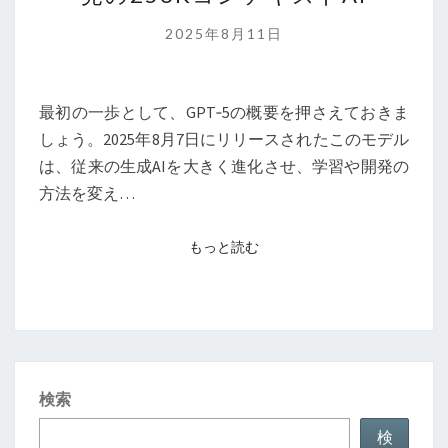
リ
ー
2025年8月11日
ス：
プ
ロ
最初の一歩として、GPT‑5の概要を押さえておきま
グ
しょう。2025年8月7日にリリースされたこのモデル
ラ
は、従来の生成AIを大きく進化させ、学習や開発の
マ
方法を変え…
ー
必
もっと読む
もっと読む
見
の
256K
コ
ン
検索
テ
キ
検