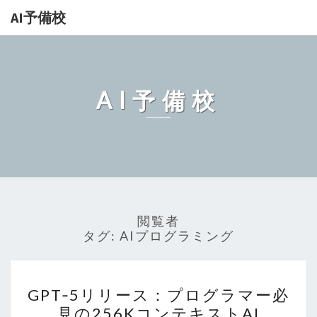
AI予備校
AI予備校
閲覧者
タグ:
AIプログラミング
GPT‑5
GPT‑5リリース：プログラマー必
リ
見の256KコンテキストAI