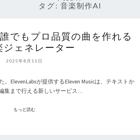
タグ:
音楽制作AI
ELEVEN MUSIC：
IC：誰でもプロ品質の曲を作れる
誰
音楽ジェネレーター
で
も
2025年8月11日
プ
ロ
evenLabsが提供するEleven Musicは、テキストか
品
編集まで行える新しいサービス…
質
の
もっと読む
もっと読む
曲
を
作