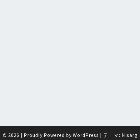
© 2026
|
Proudly Powered by
WordPress
|
テーマ:
Nisarg