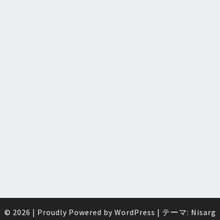
© 2026
|
Proudly Powered by
WordPress
|
テーマ:
Nisarg