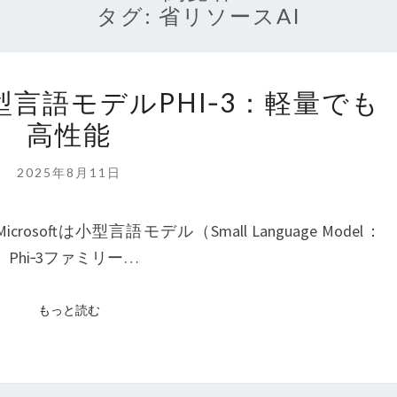
タグ:
省リソースAI
MICROSOFT
小型言語モデルPHI‑3：軽量でも
の
高性能
小
型
2025年8月11日
言
語
oftは小型言語モデル（Small Language Model：
モ
Phi‑3ファミリー…
デ
ル
もっと読む
もっと読む
PHI‑3：
軽
量