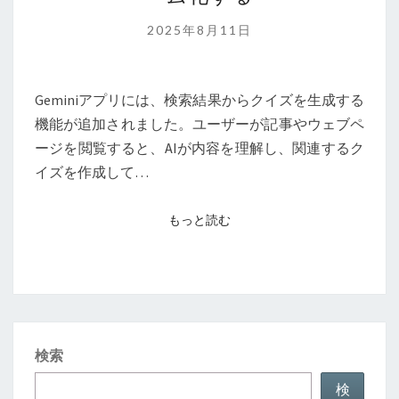
ク
イ
2025年8月11日
ズ
機
能：
Geminiアプリには、検索結果からクイズを生成する
学
機能が追加されました。ユーザーが記事やウェブペ
習
ージを閲覧すると、AIが内容を理解し、関連するク
を
イズを作成して…
ゲ
ー
もっと読む
もっと読む
ム
化
す
る
検索
検