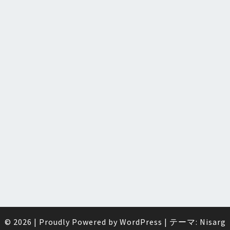
© 2026
|
Proudly Powered by
WordPress
|
テーマ:
Nisarg