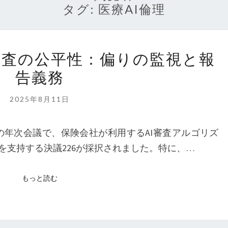
タグ:
医療AI倫理
AMA
I審査の公平性：偏りの監視と報
が
告義務
求
め
2025年8月11日
る
AI
A）の年次会議で、保険会社が利用するAI審査アルゴリズ
審
を支持する決議226が採択されました。特に、…
査
の
もっと読む
もっと読む
公
平
性：