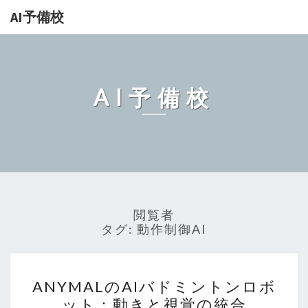
AI予備校
AI予備校
閲覧者
タグ:
動作制御AI
ANYMAL
ANYMALのAIバドミントンロボ
の
ット：動きと視覚の統合