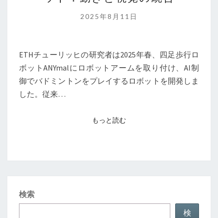
AI
バ
2025年8月11日
ド
ミ
ン
ETHチューリッヒの研究者は2025年春、四足歩行ロ
ト
ボットANYmalにロボットアームを取り付け、AI制
ン
御でバドミントンをプレイするロボットを開発しま
ロ
した。従来…
ボ
ッ
もっと読む
もっと読む
ト：
動
き
と
視
検索
覚
の
検