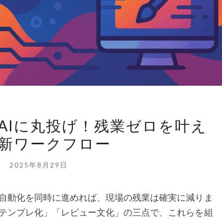
会
AIに丸投げ！残業ゼロを叶え
議・
新ワークフロー
資
料
2025年8月29日
作
成
自動化を同時に進めれば、現場の残業は確実に減りま
は
テンプレ化」「レビュー文化」の三点で、これらを組
AI