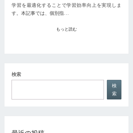
も
学習を最適化することで学習効率向上を実現しま
一
す。本記事では、個別指…
人
ひ
もっと読む
もっと読む
と
り
に
合
わ
検索
せ
た
検
究
索
極
の
個
別
最近の投稿
指