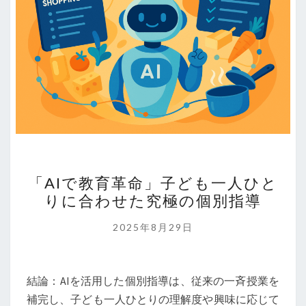
「AI
「AIで教育革命」子ども一人ひと
で
りに合わせた究極の個別指導
教
育
2025年8月29日
革
命」
子
結論：AIを活用した個別指導は、従来の一斉授業を
ど
補完し、子ども一人ひとりの理解度や興味に応じて