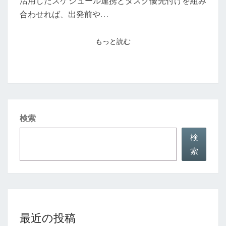
ス
活用したスケジュール連携とタスク優先付けを組み
ケ
合わせれば、出発前や…
ジ
ュ
もっと読む
もっと読む
ー
ル
と
タ
ス
検索
ク
を
検
先
索
回
り
管
理
最近の投稿
す