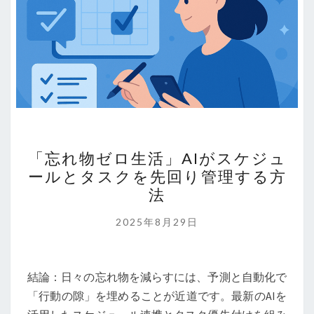
「忘
「忘れ物ゼロ生活」AIがスケジュ
れ
ールとタスクを先回り管理する方
物
法
ゼ
ロ
2025年8月29日
生
活」
AI
結論：日々の忘れ物を減らすには、予測と自動化で
が
「行動の隙」を埋めることが近道です。最新のAIを