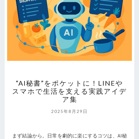
“AI
“AI秘書”をポケットに！LINEや
秘
スマホで生活を支える実践アイデ
書”を
ア集
ポ
ケ
2025年8月29日
ッ
ト
に！
まず結論から。日常を劇的に楽にするコツは、AI秘