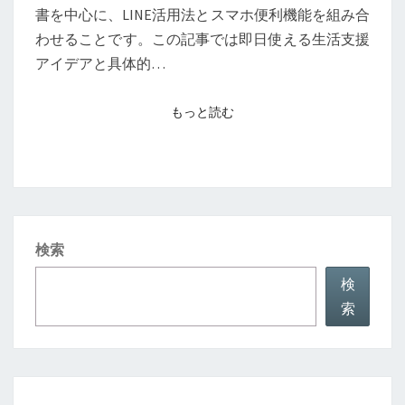
LINE
書を中心に、LINE活用法とスマホ便利機能を組み合
や
わせることです。この記事では即日使える生活支援
ス
アイデアと具体的…
マ
ホ
もっと読む
もっと読む
で
生
活
を
支
検索
え
る
検
実
索
践
ア
イ
デ