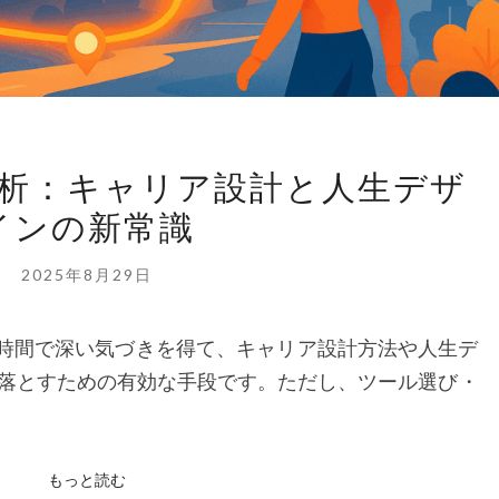
AI
分析：キャリア設計と人生デザ
に
インの新常識
任
せ
2025年8月29日
る
自
短時間で深い気づきを得て、キャリア設計方法や人生デ
己
落とすための有効な手段です。ただし、ツール選び・
分
析：
キ
もっと読む
もっと読む
ャ