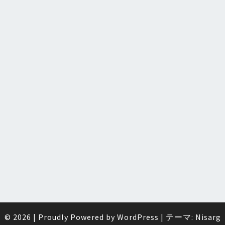
© 2026
|
Proudly Powered by
WordPress
|
テーマ:
Nisarg